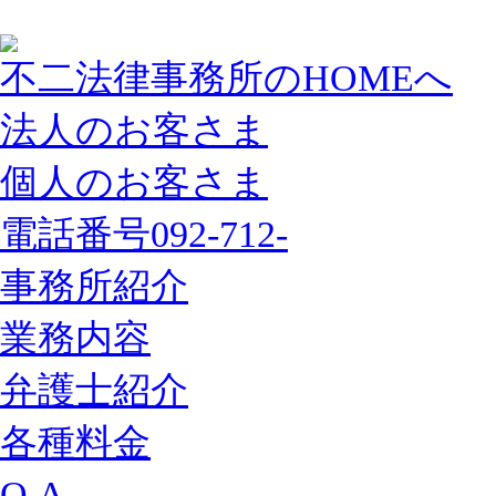
不二法律事務所のHOMEへ
法人のお客さま
個人のお客さま
電話番号092-712-
事務所紹介
業務内容
弁護士紹介
各種料金
Q A