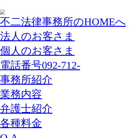
不二法律事務所のHOMEへ
法人のお客さま
個人のお客さま
電話番号092-712-
事務所紹介
業務内容
弁護士紹介
各種料金
Q A