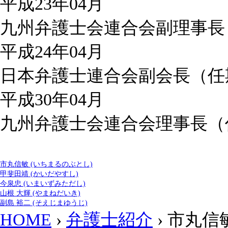
平成23年04月
九州弁護士会連合会副理事長
平成24年04月
日本弁護士連合会副会長（任
平成30年04月
九州弁護士会連合会理事長（
市丸信敏 (いちまるのぶとし)
甲斐田靖 (かいだやすし)
今泉忠 (いまいずみただし)
山根 大輝 (やまねだいき)
副島 裕二 (そえじまゆうじ)
HOME
›
弁護士紹介
› 市丸